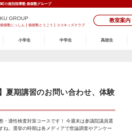
東郷町の個別指導塾 個個塾グループ
UKU GROUP
教室案内
|
|
個個塾にっしん
個個塾とうごう
ココキッズクラブ
小学生
中学生
高校生
】夏期講習のお問い合わせ、体験
塾・適性検査対策コースです！ 今週末は参議院議員選
すね。選挙の時期は各メディアで世論調査やアンケー