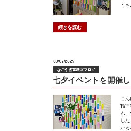
くさ
お
問
い
“テ
続きを読む
合
ス
わ
ト
せ、
お
体
疲
験
投
08/07/2025
れ
申
稿
なごや徳重教室ブログ
日:
様
込
で
七夕イベントを開催し
を
し
募
た！”
集
こん
の
中”
指導
の
ん、
した
から