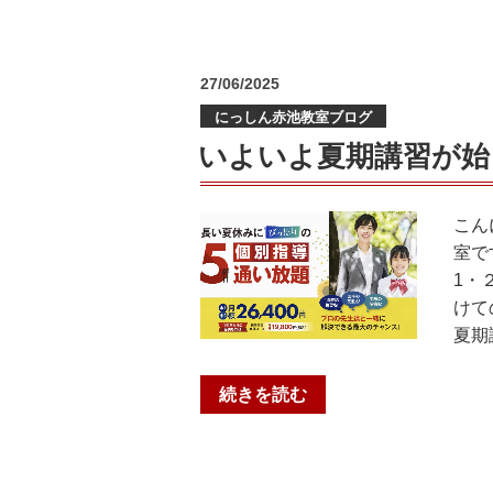
勉
強
会
投
27/06/2025
を
稿
にっしん赤池教室ブログ
日:
実
施
いよいよ夏期講習が始
し
ま
こん
し
室で
た”
1・
の
けて
夏期
“い
続きを読む
よ
い
よ