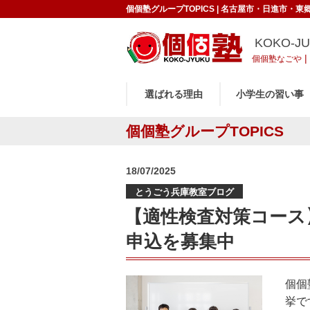
個個塾グループTOPICS | 名古屋市・日進市・
KOKO-J
|
個個塾なごや
選ばれる理由
小学生の習い事
個個塾グループTOPICS
投
18/07/2025
稿
とうごう兵庫教室ブログ
日:
【適性検査対策コース
申込を募集中
個個
挙で