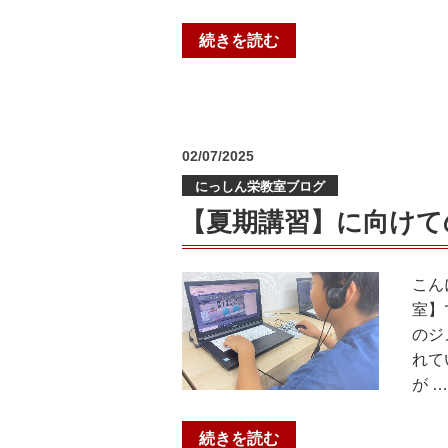
ト
“「1
続きを読む
講
学
座
期
イ
お
ベ
疲
ン
投
02/07/2025
れ
ト』
稿
にっしん栄教室ブログ
日:
サ
の
マ
【夏期講習】に向けて
お
ー
知
パ
ら
こん
ー
せ！”
室】
テ
の
のジ
ィ
れて
ー」
が …
を
開
“【夏
続きを読む
催”