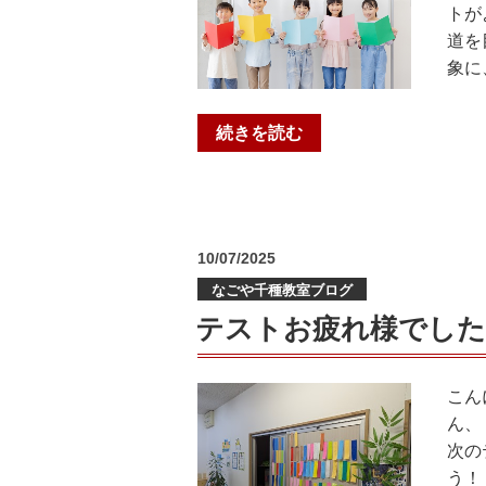
トが
道を
象に
“【適
続きを読む
性
検
査
対
投
10/07/2025
策
稿
なごや千種教室ブログ
日:
コ
ー
テストお疲れ様でした
ス】
夏
こん
期
ん、
講
次の
習
う！
の