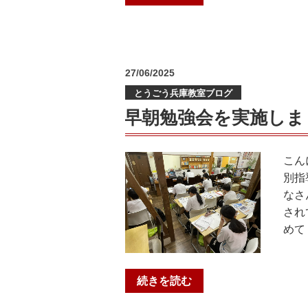
期
の
講
習】
に
投
27/06/2025
向
稿
とうごう兵庫教室ブログ
日:
け
て
早朝勉強会を実施しま
の
準
こん
備
別指
が
なさ
本
され
格
めて
ス
タ
ー
“早
続きを読む
ト！”
朝
の