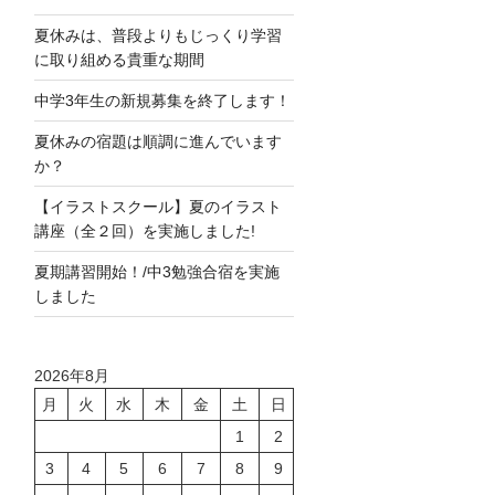
夏休みは、普段よりもじっくり学習
に取り組める貴重な期間
中学3年生の新規募集を終了します！
夏休みの宿題は順調に進んでいます
か？
【イラストスクール】夏のイラスト
講座（全２回）を実施しました!
夏期講習開始！/中3勉強合宿を実施
しました
2026年8月
月
火
水
木
金
土
日
1
2
3
4
5
6
7
8
9