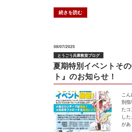
“七
続きを読む
夕
イ
ベ
ン
投
08/07/2025
ト
稿
とうごう兵庫教室ブログ
日:
を
開
夏期特別イベントその
催
ト』のお知らせ！
し
ま
し
こん
た！”
別指
の
たコ
した
があ