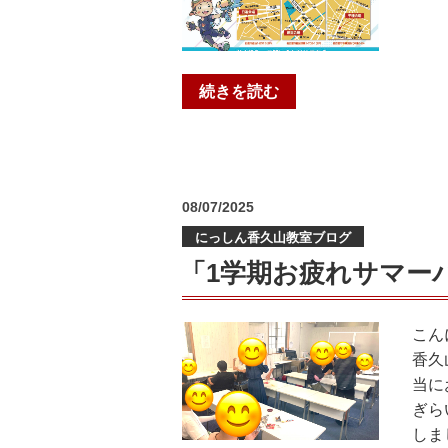
“夏
続きを読む
期
特
別
イ
投
08/07/2025
ベ
稿
にっしん香久山教室ブログ
日:
ン
ト
「1学期お疲れサマー
そ
の
こん
②『夏
香久
の
当に
イ
ぎら
ラ
しま
ス