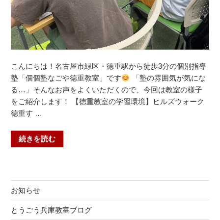
こんにちは！名古屋市緑区・徳重駅から徒歩3分の個別指導
塾「個個塾なごや徳重教室」です
「塾の雰囲気が気にな
る…」そんなお声をよくいただくので、今回は教室の様子
をご紹介します！ 【徳重教室の学習環境】ヒルズウォーク
徳重す …
“教
続きを読む
室
の
様
子
お知らせ
を
ご
とうごう兵庫教室ブログ