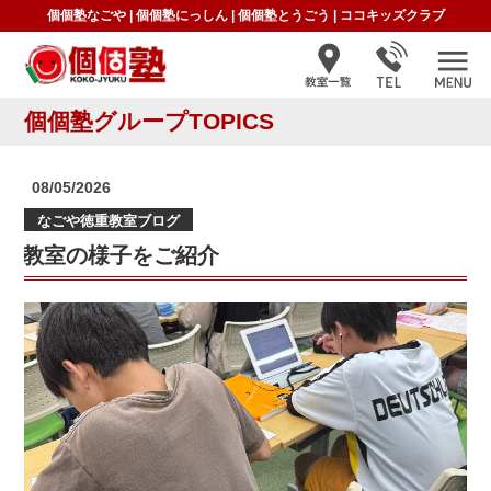
個個塾なごや
|
個個塾にっしん
|
個個塾とうごう
|
ココキッズクラブ
個個塾グループTOPICS
投
08/05/2026
稿
なごや徳重教室ブログ
日:
教室の様子をご紹介