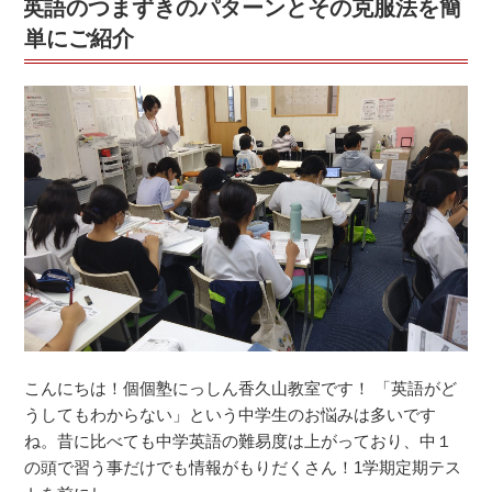
英語のつまずきのパターンとその克服法を簡
ツ！”
の
単にご紹介
こんにちは！個個塾にっしん香久山教室です！ 「英語がど
うしてもわからない」という中学生のお悩みは多いです
ね。昔に比べても中学英語の難易度は上がっており、中１
の頭で習う事だけでも情報がもりだくさん！1学期定期テス