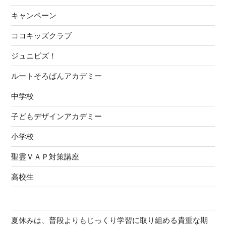
法
キャンペーン
を
簡
ココキッズクラブ
単
に
ジュニビズ！
ご
ルートそろばんアカデミー
紹
介”
中学校
の
子どもデザインアカデミー
小学校
聖霊ＶＡＰ対策講座
高校生
夏休みは、普段よりもじっくり学習に取り組める貴重な期