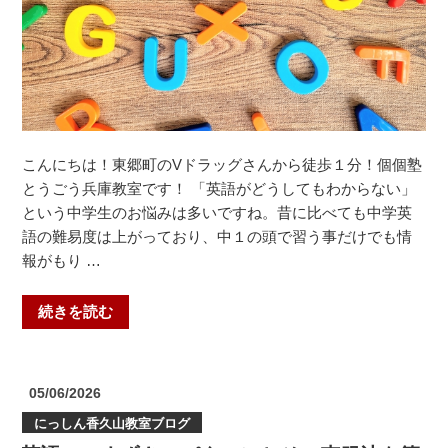
こんにちは！東郷町のVドラッグさんから徒歩１分！個個塾
とうごう兵庫教室です！ 「英語がどうしてもわからない」
という中学生のお悩みは多いですね。昔に比べても中学英
語の難易度は上がっており、中１の頭で習う事だけでも情
報がもり …
“英
続きを読む
語
勉
強
投
05/06/2026
の
稿
にっしん香久山教室ブログ
日:
コ