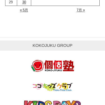
29
30
« 5月
7月 »
KOKOJUKU GROUP