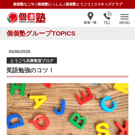
個個塾なごや
|
個個塾にっしん
|
個個塾とうごう
|
ココキッズクラブ
個個塾グループTOPICS
投
05/06/2026
稿
とうごう兵庫教室ブログ
日:
英語勉強のコツ！