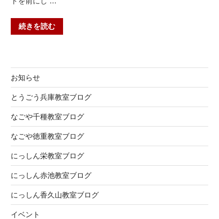
トを前にし …
“英
続きを読む
語
の
つ
ま
お知らせ
ず
き
とうごう兵庫教室ブログ
の
なごや千種教室ブログ
パ
タ
なごや徳重教室ブログ
ー
ン
にっしん栄教室ブログ
と
にっしん赤池教室ブログ
そ
の
にっしん香久山教室ブログ
克
服
イベント