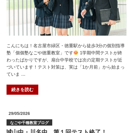
こんにちは！名古屋市緑区・徳重駅から徒歩3分の個別指導
塾「個個塾なごや徳重教室」です
1学期中間テストが終
わったばかりですが、扇台中学校では次の定期テストが近
づいています！テスト対策は、実は「1か月前」から始まっ
ていま …
“扇
続きを読む
台
中
学
投
29/05/2026
校
稿
なごや千種教室ブログ
日:
で
城山中・川名中、第１回テスト終了！
は