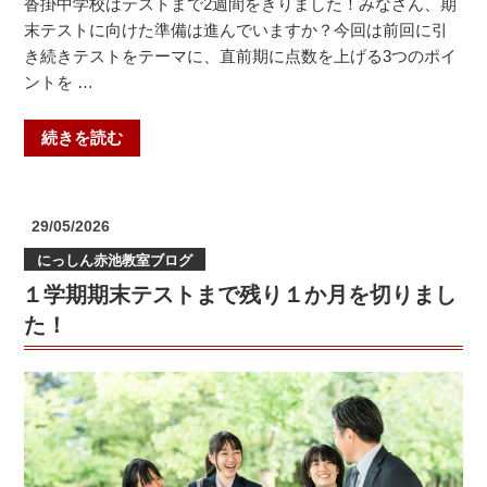
沓掛中学校はテストまで2週間をきりました！みなさん、期
末テストに向けた準備は進んでいますか？今回は前回に引
き続きテストをテーマに、直前期に点数を上げる3つのポイ
ントを …
“中
続きを読む
学
校
の
投
29/05/2026
定
稿
にっしん赤池教室ブログ
日:
期
１学期期末テストまで残り１か月を切りまし
テ
ス
た！
ト
が
近
づ
い
て