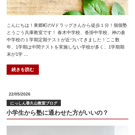
こんにちは！東郷町のVドラッグさんから徒歩１分！個個塾
とうごう兵庫教室です！ 春木中学校、沓掛中学校、神の倉
中学校の１学期定期テストが近づいてきました！ここ数
年、1学期は中間テストを実施しない学校が多く、1学期期
末が1学 …
“中
続きを読む
学
校
の
投
22/05/2026
定
稿
にっしん香久山教室ブログ
日:
期
小学生から塾に通わせた方がいいの？
テ
ス
ト
が