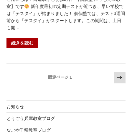
ワ
室】です
新年度最初の定期テストが近づき、早い学校で
ー
は「テスタイ」が始まりました！ 個個塾では、テスト3週間
ド
前から「テスタイ」がスタートします。この期間は、土日
に
も開 …
つ
い
“「テ
続きを読む
て”
ス
の
タ
イ」
が
投
次
固定ページ
1
始
の
稿
ま
ペ
の
り
ー
ま
ペ
ジ
し
お知らせ
ー
た！”
ジ
とうごう兵庫教室ブログ
の
送
なごや千種教室ブログ