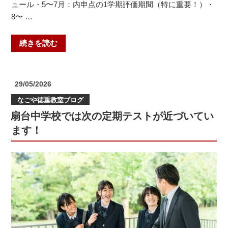
ュール・5〜7月：内申点の1学期評価期間（特に重要！）・
8〜 …
“愛
続きを読む
知
県
立
投
29/05/2026
高
稿
なごや徳重教室ブログ
日:
校
扇台中学校では次の定期テストが近づいてい
受
験
ます！
の
ス
ケ
ジ
ュ
ー
ル”
の