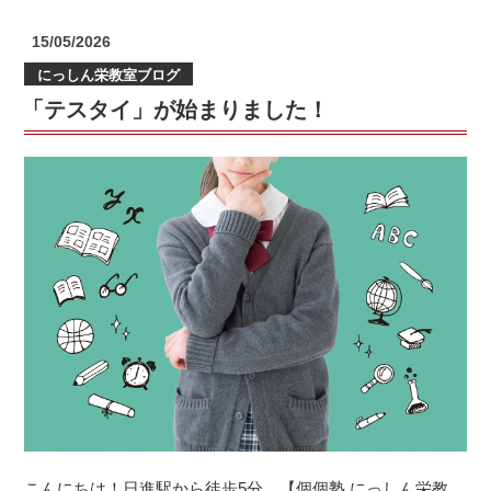
気
を
投
15/05/2026
引
稿
にっしん栄教室ブログ
日:
き
「テスタイ」が始まりました！
出
す
OK
ワ
ー
ド
と
や
る
気
を
な
く
す
NG
こんにちは！日進駅から徒歩5分、【個個塾 にっしん栄教