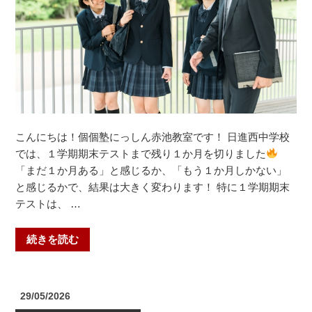
き
ま
し
た！
【そ
の
２】”
の
こんにちは！個個塾にっしん赤池教室です！ 日進西中学校
では、１学期期末テストまで残り１か月を切りました
「まだ１か月ある」と感じるか、「もう１か月しかない」
と感じるかで、結果は大きく変わります！ 特に１学期期末
テストは、 …
“１
続きを読む
学
期
期
投
29/05/2026
末
稿