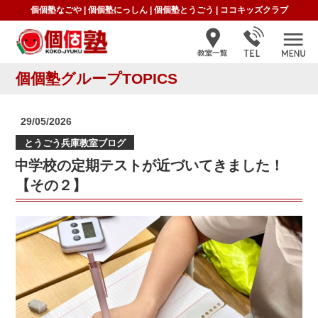
個個塾なごや
|
個個塾にっしん
|
個個塾とうごう
|
ココキッズクラブ
個個塾グループTOPICS
投
29/05/2026
稿
とうごう兵庫教室ブログ
日:
中学校の定期テストが近づいてきました！
【その２】