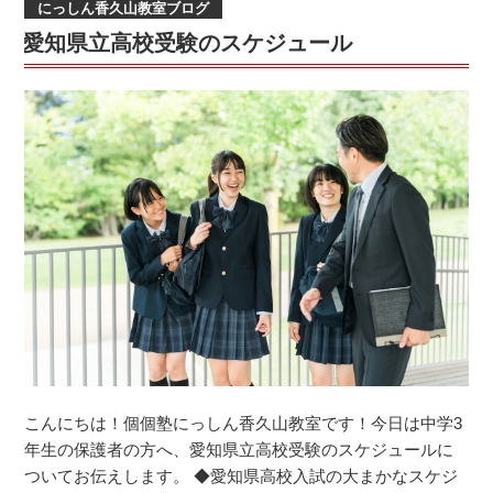
にっしん香久山教室ブログ
日:
テ
愛知県立高校受験のスケジュール
ス
ト
ま
で
残
り
１
か
月
を
切
り
ま
し
た！”
こんにちは！個個塾にっしん香久山教室です！今日は中学3
の
年生の保護者の方へ、愛知県立高校受験のスケジュールに
ついてお伝えします。 ◆愛知県高校入試の大まかなスケジ