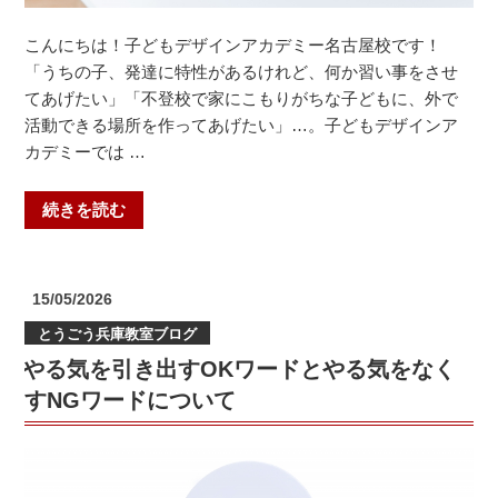
こんにちは！子どもデザインアカデミー名古屋校です！
「うちの子、発達に特性があるけれど、何か習い事をさせ
てあげたい」「不登校で家にこもりがちな子どもに、外で
活動できる場所を作ってあげたい」…。子どもデザインア
カデミーでは …
“【イ
続きを読む
ラ
ス
ト
投
15/05/2026
ス
稿
とうごう兵庫教室ブログ
日:
ク
やる気を引き出すOKワードとやる気をなく
ー
ル】
すNGワードについて
お
子
さ