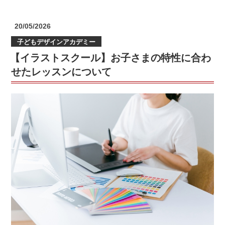
生
か
投
20/05/2026
ら
稿
子どもデザインアカデミー
日:
塾
【イラストスクール】お子さまの特性に合わ
に
通
せたレッスンについて
わ
せ
た
方
が
い
い
の？”
の