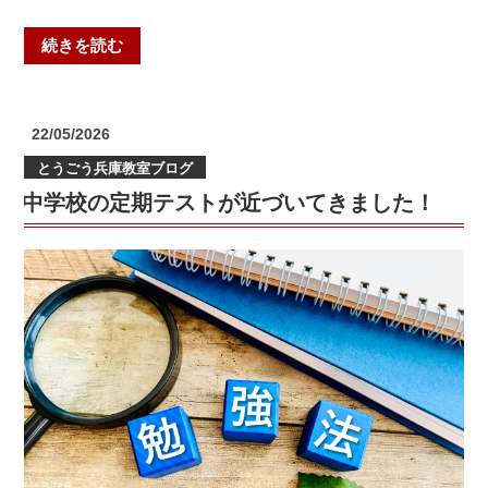
“城
続きを読む
山
中・
川
投
22/05/2026
名
稿
とうごう兵庫教室ブログ
日:
中、
中学校の定期テストが近づいてきました！
第
１
回
テ
ス
ト
終
了！”
の