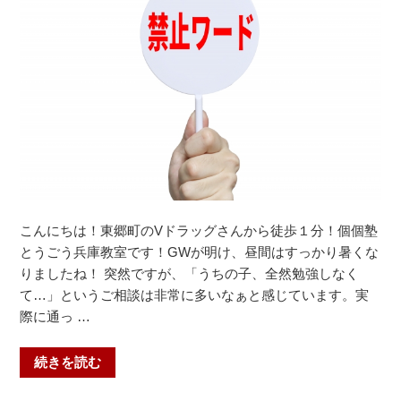
ま
の
特
性
に
合
わ
せ
た
レ
ッ
こんにちは！東郷町のVドラッグさんから徒歩１分！個個塾
ス
とうごう兵庫教室です！GWが明け、昼間はすっかり暑くな
ン
りましたね！ 突然ですが、「うちの子、全然勉強しなく
に
て…」というご相談は非常に多いなぁと感じています。実
つ
際に通っ …
い
て”
“や
続きを読む
の
る