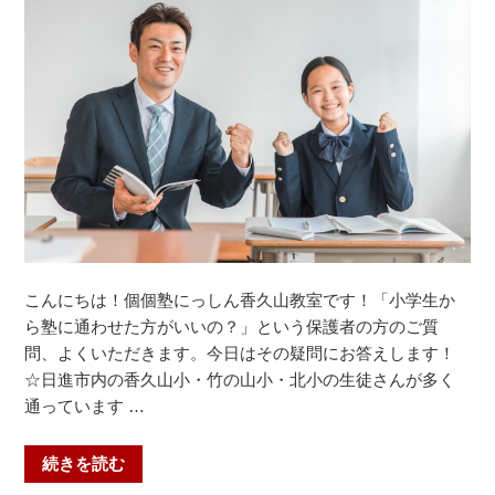
近
づ
い
て
き
ま
し
た！”
の
こんにちは！個個塾にっしん香久山教室です！「小学生か
ら塾に通わせた方がいいの？」という保護者の方のご質
問、よくいただきます。今日はその疑問にお答えします！
☆日進市内の香久山小・竹の山小・北小の生徒さんが多く
通っています …
“小
続きを読む
学