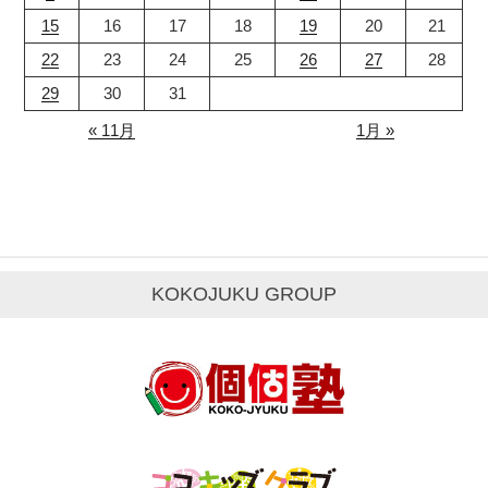
15
16
17
18
19
20
21
22
23
24
25
26
27
28
29
30
31
« 11月
1月 »
KOKOJUKU GROUP