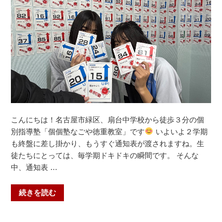
ト”
の
こんにちは！名古屋市緑区、扇台中学校から徒歩３分の個
別指導塾「個個塾なごや徳重教室」です
いよいよ２学期
も終盤に差し掛かり、もうすぐ通知表が渡されますね。生
徒たちにとっては、毎学期ドキドキの瞬間です。 そんな
中、通知表 …
“２
続きを読む
学
期