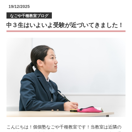
期
投
19/12/2025
末
稿
なごや千種教室ブログ
日:
テ
中３生はいよいよ受験が近づいてきました！
ス
ト
結
果！
（第
２
弾）”
の
こんにちは！個個塾なごや千種教室です！当教室は近隣の