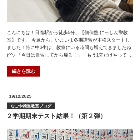
こんにちは！日進駅から徒歩5分、【個個塾 にっしん栄教
室】です。 今週から、いよいよ冬期講習が本格スタートし
ました！特に中3生は、教室にいる時間も増えてきましたね
(^^♪ 「今日は自習してから帰る！」「もう1問だけやって …
“冬
続きを読む
期
講
習
投
19/12/2025
が
稿
なごや徳重教室ブログ
日:
本
２学期期末テスト結果！（第２弾）
格
ス
タ
ー