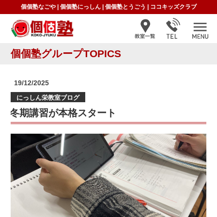
個個塾なごや
|
個個塾にっしん
|
個個塾とうごう
|
ココキッズクラブ
個個塾グループTOPICS
投
19/12/2025
稿
にっしん栄教室ブログ
日:
冬期講習が本格スタート