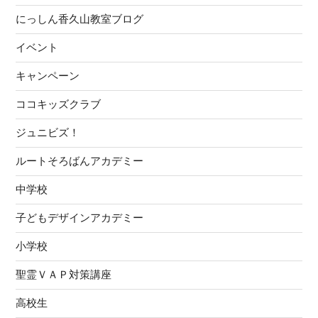
て
にっしん香久山教室ブログ
き
ま
イベント
し
キャンペーン
た！”
の
ココキッズクラブ
ジュニビズ！
ルートそろばんアカデミー
中学校
子どもデザインアカデミー
小学校
聖霊ＶＡＰ対策講座
高校生