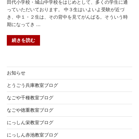
田代小学校・城山中学校をはじめとして、多くの学生に通
っていただいております。 中３生はいよいよ受験が近づ
き、中１・２生は、その背中を見てがんばる。そういう時
期になってき …
“中
続きを読む
３
生
は
い
お知らせ
よ
い
とうごう兵庫教室ブログ
よ
なごや千種教室ブログ
受
験
なごや徳重教室ブログ
が
近
にっしん栄教室ブログ
づ
にっしん赤池教室ブログ
い