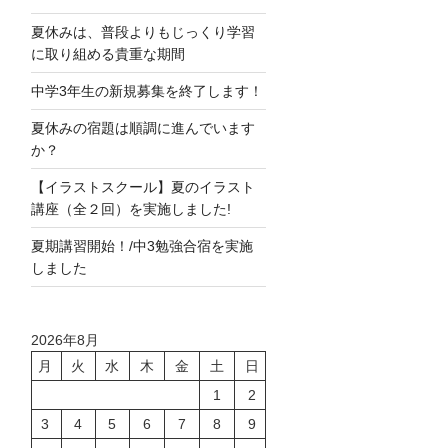
夏休みは、普段よりもじっくり学習
に取り組める貴重な期間
中学3年生の新規募集を終了します！
夏休みの宿題は順調に進んでいます
か？
【イラストスクール】夏のイラスト
講座（全２回）を実施しました!
夏期講習開始！/中3勉強合宿を実施
しました
2026年8月
月
火
水
木
金
土
日
1
2
3
4
5
6
7
8
9