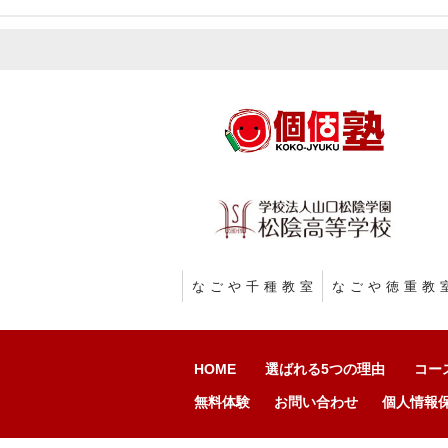
ビ
ゲ
ー
シ
ョ
ン
なごや千種教室
なごや徳重教
HOME
選ばれる5つの理由
コー
無料体験
お問い合わせ
個人情報