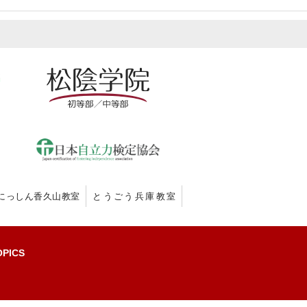
にっしん香久山教室
とうごう兵庫教室
OPICS