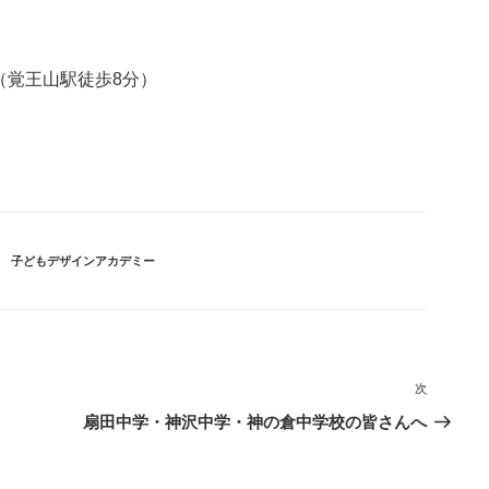
（覚王山駅徒歩8分）
カ
子どもデザインアカデミー
テ
ゴ
リ
ー
次
次
の
扇田中学・神沢中学・神の倉中学校の皆さんへ
投
稿