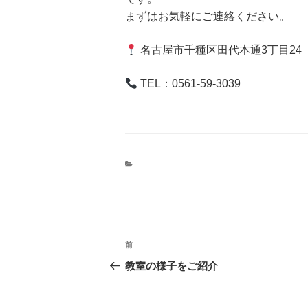
まずはお気軽にご連絡ください。
名古屋市千種区田代本通3丁目24
TEL：0561-59-3039
投
前
前
稿
の
教室の様子をご紹介
投
ナ
稿