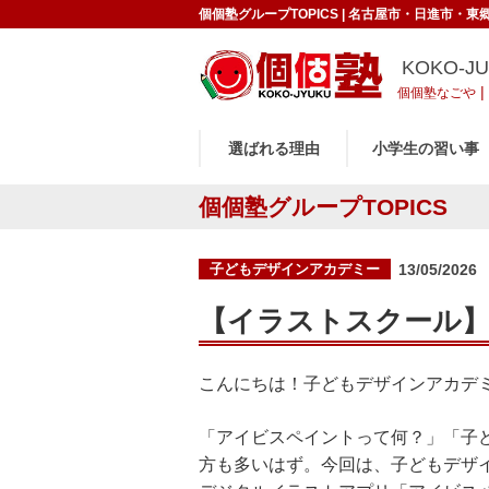
個個塾グループTOPICS | 名古屋市・日進市・
KOKO-J
|
個個塾なごや
選ばれる理由
小学生の習い事
個個塾グループTOPICS
投
子どもデザインアカデミー
13/05/2026
稿
日:
【イラストスクール
こんにちは！子どもデザインアカデ
「アイビスペイントって何？」「子
方も多いはず。今回は、子どもデザ