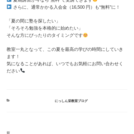
さらに、通常かかる入会金（16,500 円）も“無料”に！
「夏の間に塾を探したい」
「そろそろ勉強を本格的に始めたい」
そんな方にぴったりのタイミングです
教室一丸となって、この夏を最高の学びの時間にしていき
ます！
気になることがあれば、いつでもお気軽にお問い合わせく
ださい
カ
にっしん栄教室ブログ
テ
ゴ
リ
ー
投
前
前