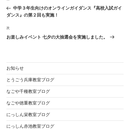
稿
の
中学３年生向けのオンラインガイダンス『高校入試ガイ
ナ
投
ダンス』の第２回も実施！
ビ
稿
ゲ
次
次
の
ー
お楽しみイベント 七夕の大抽選会を実施しました。
投
シ
稿
ョ
ン
お知らせ
とうごう兵庫教室ブログ
なごや千種教室ブログ
なごや徳重教室ブログ
にっしん栄教室ブログ
にっしん赤池教室ブログ