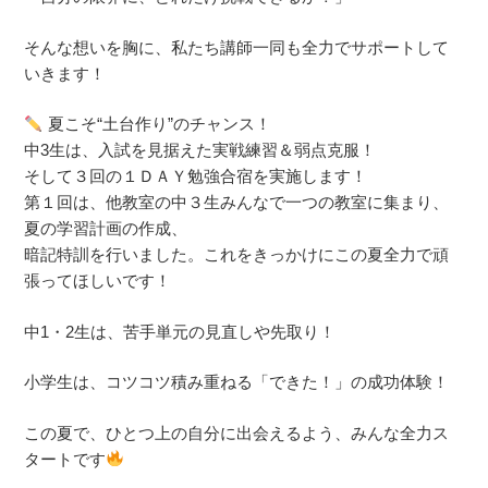
そんな想いを胸に、私たち講師一同も全力でサポートして
いきます！
夏こそ“土台作り”のチャンス！
中3生は、入試を見据えた実戦練習＆弱点克服！
そして３回の１ＤＡＹ勉強合宿を実施します！
第１回は、他教室の中３生みんなで一つの教室に集まり、
夏の学習計画の作成、
暗記特訓を行いました。これをきっかけにこの夏全力で頑
張ってほしいです！
中1・2生は、苦手単元の見直しや先取り！
小学生は、コツコツ積み重ねる「できた！」の成功体験！
この夏で、ひとつ上の自分に出会えるよう、みんな全力ス
タートです