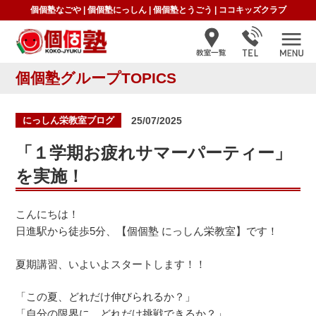
個個塾なごや
|
個個塾にっしん
|
個個塾とうごう
|
ココキッズクラブ
個個塾グループTOPICS
投
にっしん栄教室ブログ
25/07/2025
稿
日:
「１学期お疲れサマーパーティー」
を実施！
こんにちは！
日進駅から徒歩5分、【個個塾 にっしん栄教室】です！
夏期講習、いよいよスタートします！！
「この夏、どれだけ伸びられるか？」
「自分の限界に、どれだけ挑戦できるか？」